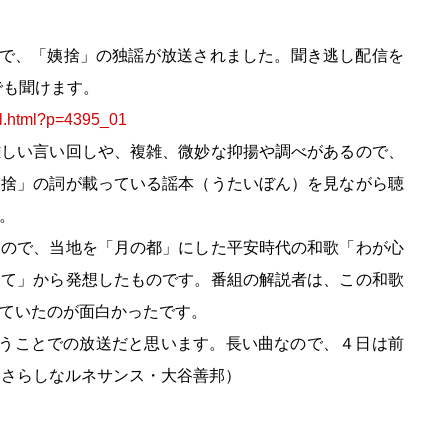
」で、「姨捨」の独謡が放送されました。聞き逃し配信を
でも聞けます。
ail.html?p=4395_01
難しい言い回しや、複雑、微妙な抑揚や調べがあるので、
姨捨」の詞が載っている謡本（うたいぼん）を見ながら聴
。
もので、当地を「月の都」にした平安時代の和歌「わが心
見て」から発想したものです。番組の解説者は、この和歌
ていたのが面白かったです。
いうことでの放送だと思います。長い曲なので、４日は前
（さらしなルネサンス・大谷善邦）