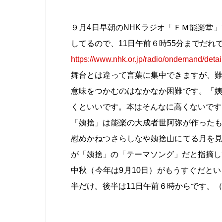
９月4日早朝のNHKラジオ「ＦＭ能楽堂
してるので、11日午前６時55分までだれ
https://www.nhk.or.jp/radio/ondemand/det
舞台とは違って言葉に集中できますが、
意味をつかむのはなかなか困難です。「
くといいです。本はそんなに高くないです
「姨捨」は能楽の大成者世阿弥が作った
慰めかねつさらしなや姨捨山にてる月を
が「姨捨」の「テーマソング」だと指摘し
中秋（今年は9月10日）がもうすぐだと
半だけ。後半は11日午前６時からです。