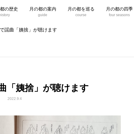
都の歴史
月の都の案内
月の都を巡る
月の都の四季
オで謡曲「姨捨」が聴けます
謡曲「姨捨」が聴けます
2022.9.4