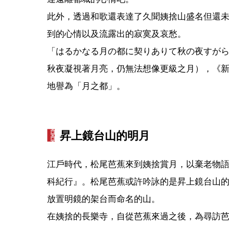
此外，透過和歌還表達了久聞姨捨山盛名但還
到的心情以及流露出的寂寞及哀愁。
「はるかなる月の都に契りありて秋の夜すが
秋夜凝視著月亮，仍無法想像更級之月），《
地譽為「月之都」。
昇上鏡台山的明月
江戶時代，松尾芭蕉來到姨捨賞月，以棄老物
科紀行』。松尾芭蕉或許吟詠的是昇上鏡台山
放置明鏡的架台而命名的山。
在姨捨的長樂寺，自從芭蕉來過之後，為尋訪