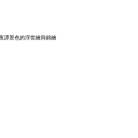
夜譚景色的浮世繪與錦繪