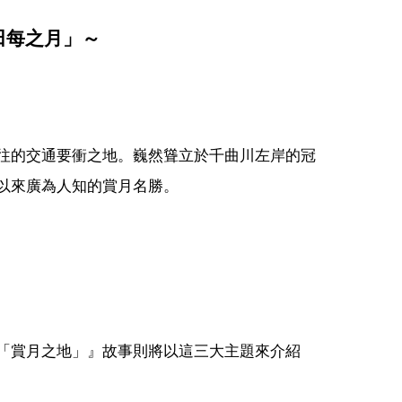
田每之月」～
往的交通要衝之地。巍然聳立於千曲川左岸的冠
以來廣為人知的賞月名勝。
「賞月之地」』故事則將以這三大主題來介紹