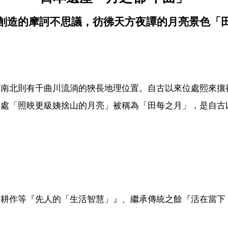
創造的摩訶不思議，彷彿天方夜譚的月亮景色「
，南北則有千曲川流淌的狹長地理位置。自古以來位處熙來攘
一處「照映更級姨捨山的月亮」被稱為「田每之月」，是自古
田耕作等『先人的「生活智慧」』、繼承傳統之餘『活在當下