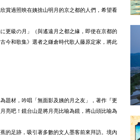
未欣賞過照映在姨捨山明月的京之都的人們，希望看
らに更級の月」（與遙遠月之都之緣，即使在京都的
新古今和歌集》選者之鎌倉時代歌人藤原定家，將此
語為題材，吟唱「無面影及姨的月之友」，著作『更
的月亮吧！鏡台山是將月亮比喻為鏡，將山頭比喻為
芭蕉的足跡，吸引著多數的文人墨客前來拜訪。境內