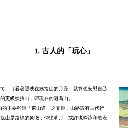
1. 古人的「玩心」
見て」（看著照映在姨捨山的月亮，就算想安慰自己
中的更級姨捨山，即現在的冠着山。
都)的主要幹道「東山道」之支道，山路設有古代行
姨捨山是路標的象徵，仰望明月，或許也吟詠和歌表