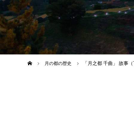
「月之都 千曲」 故事（
月の都の歴史