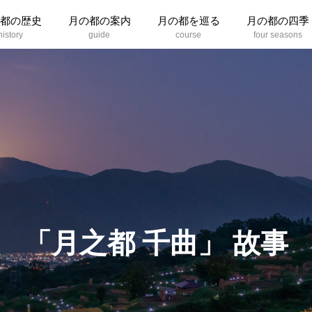
都の歴史
月の都の案内
月の都を巡る
月の都の四季
「
月
之
都
千
曲
」
故
事