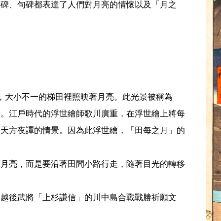
歌碑、句碑都表達了人們對月亮的情懷以及「月之
，大小不一的梯田裡照映著月亮。此光景被稱為
景。江戶時代的浮世繪師歌川廣重，在浮世繪上將每
彿天方夜譚的情景。因為此浮世繪，「田每之月」的
著月亮，而是要沿著田間小路行走，隨著目光的轉移
，越後武將「上杉謙信」的川中島合戰戰勝祈願文