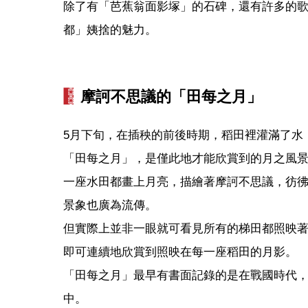
除了有「芭蕉翁面影塚」的石碑，還有許多的
都」姨捨的魅力。
摩訶不思議的「田每之月」
5月下旬，在插秧的前後時期，稻田裡灌滿了水
「田每之月」，是僅此地才能欣賞到的月之風
一座水田都畫上月亮，描繪著摩訶不思議，彷
景象也廣為流傳。
但實際上並非一眼就可看見所有的梯田都照映
即可連續地欣賞到照映在每一座稻田的月影。
「田每之月」最早有書面記錄的是在戰國時代
中。