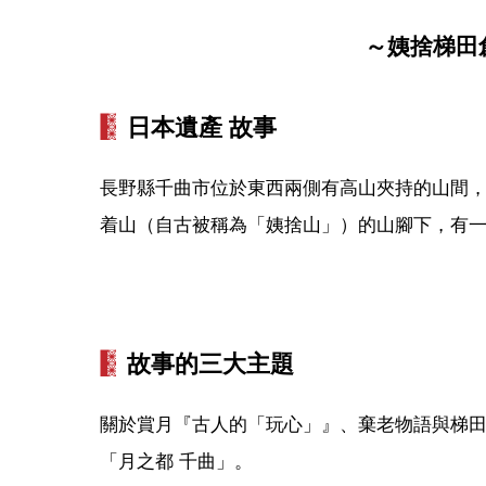
～姨捨梯田
日本遺產 故事
長野縣千曲市位於東西兩側有高山夾持的山間
着山（自古被稱為「姨捨山」）的山腳下，有
故事的三大主題
關於賞月『古人的「玩心」』、棄老物語與梯
「月之都 千曲」。