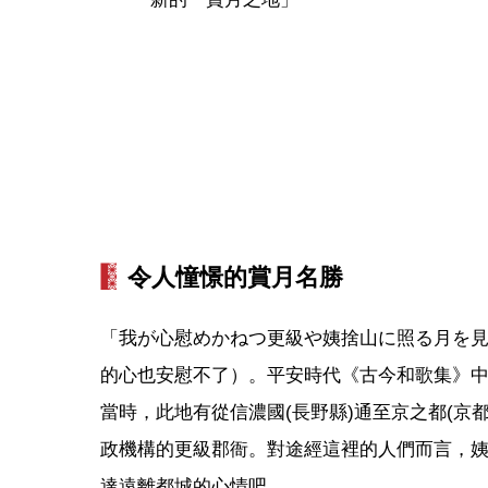
令人憧憬的賞月名勝
「我が心慰めかねつ更級や姨捨山に照る月を
的心也安慰不了）。平安時代《古今和歌集》
當時，此地有從信濃國(長野縣)通至京之都(京
政機構的更級郡衙。對途經這裡的人們而言，
達遠離都城的心情吧。