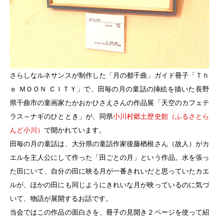
さらしなルネサンスが制作した「月の都千曲」ガイド冊子「Ｔｈ
ｅ ＭＯＯＮ ＣＩＴＹ」で、田毎の月の童話の挿絵を描いた長野
県千曲市の童画家たかおかひさえさんの作品展「天空のカフェテ
ラス～ナギのひととき」が、同県
小川村郷土歴史館（ふるさとら
んど小川）
で開かれています。
田毎の月の童話は、大分県の童話作家後藤楢根さん（故人）がカ
エルを主人公にして作った「田ごとの月」という作品。水を張っ
た田にいて、自分の田に映る月が一番きれいだと思っていたカエ
ルが、ほかの田にも同じようにきれいな月が映っているのに気づ
いて、物語が展開するお話です。
当会ではこの作品の面白さを、冊子の見開き２ページを使って紹