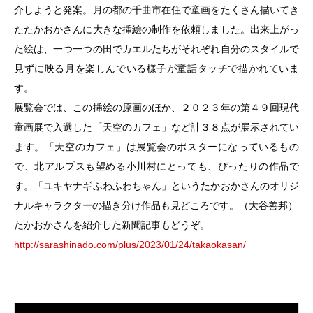
介しようと発案。月の都の千曲市在住で童画をたくさん描いてき
たたかおかさんに大きな挿絵の制作を依頼しました。出来上がっ
た絵は、一つ一つの田でカエルたちがそれぞれ自分のスタイルで
見ずに映る月を楽しんでいる様子が童話タッチで描かれていま
す。
展覧会では、この挿絵の原画のほか、２０２３年の第４９回現代
童画展で入選した「天空のカフェ」など計３８点が展示されてい
ます。「天空のカフェ」は展覧会のポスターになっているもの
で、北アルプスも望める小川村にとっても、ぴったりの作品で
す。「ユキヤナギふわふわちゃん」というたかおかさんのオリジ
ナルキャラクターの描き分け作品も見どころです。（大谷善邦）
たかおかさんを紹介した新聞記事もどうぞ。
http://sarashinado.com/plus/2023/01/24/takaokasan/