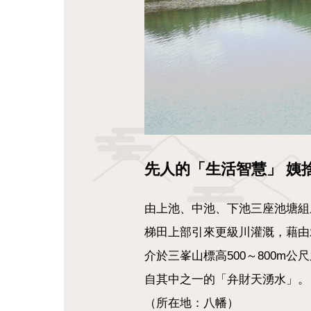
先人的「生活智慧」 姨
由上池、中池、下池三座池塘組
梯田上部引來更級川灌溉，藉由
介於三峯山標高500～800
自其中之一的「弁財天湧水」。
（所在地：八幡）