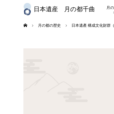
月の
日本遺産 月の都千曲
月の都の歴史
日本遺產 構成文化財群（