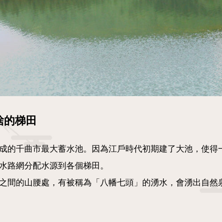
捨的梯田
成的千曲市最大蓄水池。因為江戶時代初期建了大池，使得
水路網分配水源到各個梯田。
m公尺之間的山腰處，有被稱為「八幡七頭」的湧水，會湧出自