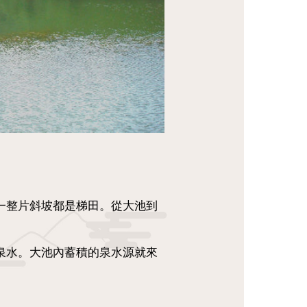
一整片斜坡都是梯田。從大池到
然泉水。大池內蓄積的泉水源就來