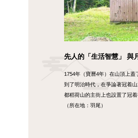
先人的「生活智慧」 與
1754年（寶曆4年）在山頂上
到了明治時代，在爭論著冠着山才
都稻荷山的主街上也設置了冠着
（所在地：羽尾）