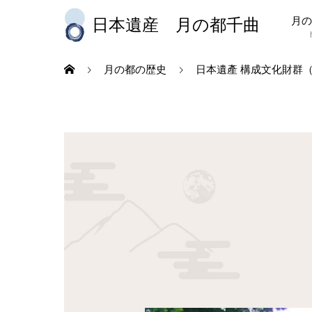
月の
日本遺産 月の都千曲
月の都の歴史
日本遺產 構成文化財群（