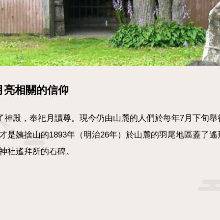
月亮相關的信仰
蓋了神殿，奉祀月讀尊。現今仍由山麓的人們於每年7月下旬舉
是姨捨山的1893年（明治26年）於山麓的羽尾地區蓋了遙
神社遙拜所的石碑。