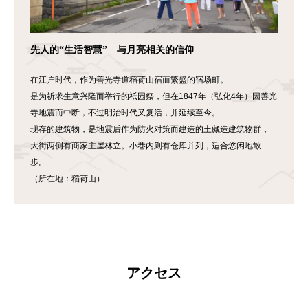
先人的“生活智慧” 与月亮相关的信仰
在江户时代，作为善光寺道稻荷山宿而繁盛的宿场町。
是为祈求生意兴隆而举行的祇园祭，但在1847年（弘化4年）因善光
寺地震而中断，不过明治时代又复活，并延续至今。
现存的建筑物，是地震后作为防火对策而建造的土藏造建筑物群，
大街两侧有商家主屋林立。小巷内则有仓库并列，适合悠闲地散
步。
（所在地：稻荷山）
アクセス