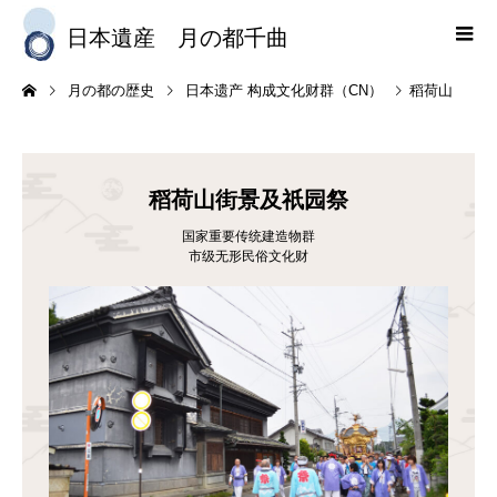
日本遺産 月の都千曲
稻荷山街景及祇园祭（CN）
月の都の歴史
日本遗产 构成文化财群（CN）
稻荷山街景及祇园祭
国家重要传统建造物群
市级无形民俗文化财