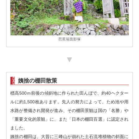
芭蕉翁面影塚
▼
姨捨の棚田散策
標高500ｍ前後の傾斜地に作られた田んぼで、約40ヘクター
ルに約1,500枚あります。先人の努力によって、ため池や用
水路が整備され開発が進み、その棚田景観は国の「名勝」や
「重要文化的景観」に、また「日本の棚田百選」に認定され
ました。
姨捨の棚田は、大昔に三峰山が崩れた土石流堆積物の斜面に