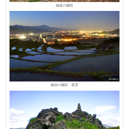
姨捨の棚田
姨捨の棚田 夜景