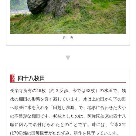
姪 石
▼
四十八枚田
長楽寺所有の48枚（約３反歩、今では43枚）の水田で、姨
捨の棚田の形態を良く残しています。水は上の田から下の田
へ順番に水を入れる「田越し灌漑」で、地形に合わせた大小
の不整形な棚田です。48枚としたのは、阿弥陀如来の四十八
願に因んで名付けられたとのことです。畔には、宝永3年
(1706)銘の田毎観音がたたずみ、耕作を見守っています。