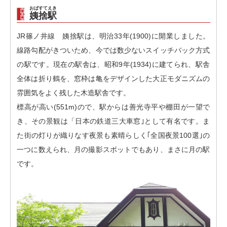
おばすてえき
姨捨駅
JR篠ノ井線 姨捨駅は、明治33年(1900)に開業しました。
線路勾配がきついため、今では数少ないスイッチバック方式
の駅です。現在の駅舎は、昭和9年(1934)に建てられ、駅舎
全体は折り鶴を、窓枠は亀をデザインした大正モダニズムの
雰囲気をよく残した木造駅舎です。
標高が高い(551m)ので、駅からは善光寺平や棚田が一望で
き、その景観は「日本の鉄道三大車窓｣として有名です。ま
た街の灯りが織りなす夜景も素晴らしく｢全国夜景100選｣の
一つに数えられ、月の撮影スポットでもあり、まさに月の駅
です。