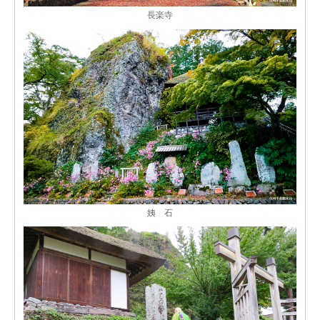
長楽寺
姨 石