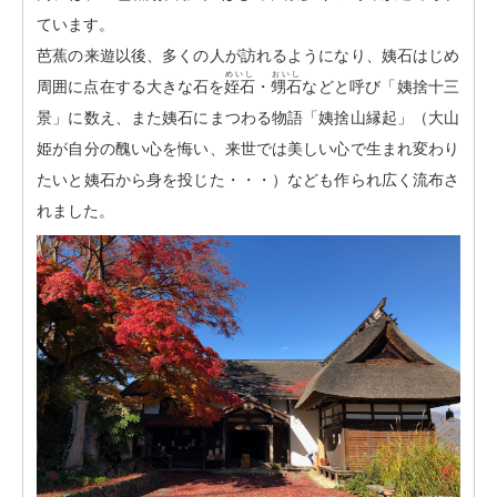
ています。
芭蕉の来遊以後、多くの人が訪れるようになり、姨石はじめ
めいし
おいし
周囲に点在する大きな石を
姪石
・
甥石
などと呼び「姨捨十三
景」に数え、また姨石にまつわる物語「姨捨山縁起」（大山
姫が自分の醜い心を悔い、来世では美しい心で生まれ変わり
たいと姨石から身を投じた・・・）なども作られ広く流布さ
れました。