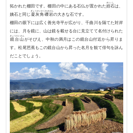
めいし
拓かれた棚田です。棚田の中にある石仏が置かれた
姪石
は、
ぎょうかいかくれきがん
姨石と同じ
凝灰角礫岩
の大きな石です。
棚田の眼下には広く善光寺平が広がり、千曲川を隔てた対岸
には、月を鏡に、山は鏡を載せる台に見立てて名付けられた
きょうだいさん
鏡台山
がそびえ、中秋の満月はこの鏡台山付近から昇りま
す。松尾芭蕉もこの鏡台山から昇った名月を観て俳句を詠ん
だことでしょう。