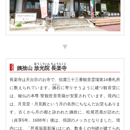
▼
ほうこういん ちょうらくじ
姨捨山
放光院 長楽寺
長楽寺は天台宗のお寺で、信濃三十三番観音霊場第14番札所
おばいし
に数えられています。
姨石
に寄りそうように建つ観音堂に
は、秘仏の本尊 聖観世音菩薩が安置されています。境内に
は、月見堂・月見殿という月の名所にちなんだお堂もありま
す。古くから月の都と詠われた姨捨に、松尾芭蕉が訪れた
（貞享5年、1688年）後は、俳諧のメッカとなりました。境
内には、「芭蕉翁面影塚｣はじめ、数多くの句碑が建てられ