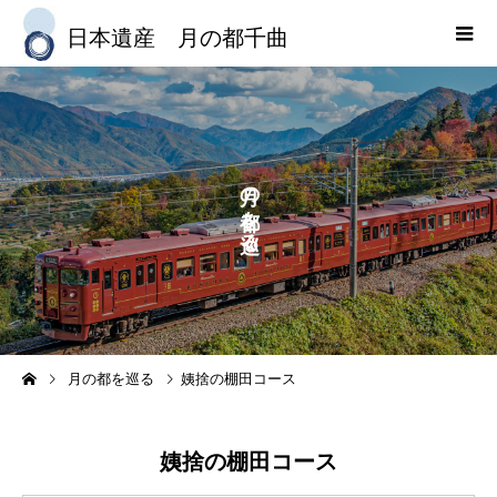
日本遺産 月の都千曲
の
を
る
姨捨の棚田コース
月の都を巡る
姨捨の棚田コース