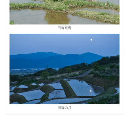
田毎観音
田毎の月