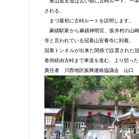
東山道支道は古い順に古峠ルート、一本
される。
まづ最初に古峠ルートを説明します。
麻績駅家から麻績神明宮、坂井村の山崎
寺と言われている冠着山安養寺に到着。
冠着トンネルが出来た関係で設置された
沓掛経由古峠まで車道を進む、上り切った
責任者 川西地区振興連絡協議会 山口 