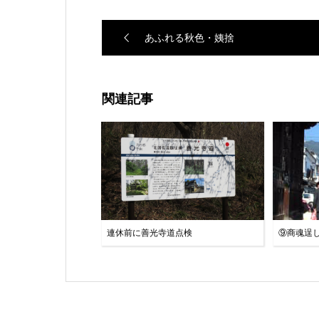
あふれる秋色・姨捨
関連記事
連休前に善光寺道点検
⑨商魂逞