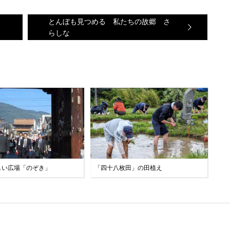
とんぼも見つめる 私たちの故郷 さ
らしな
しい広場「のぞき」
「四十八枚田」の田植え