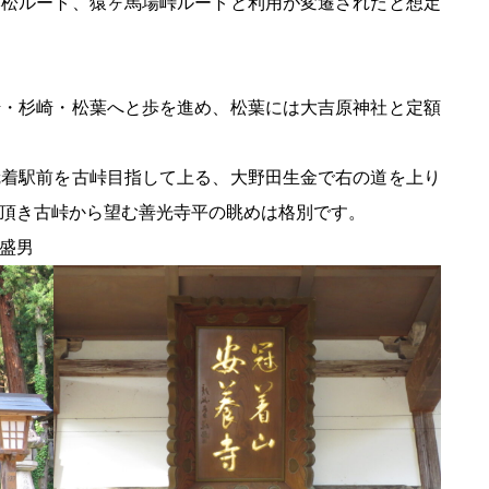
松ルート、猿ヶ馬場峠ルートと利用が変遷されたと想定
・杉崎・松葉へと歩を進め、松葉には大吉原神社と定額
冠着駅前を古峠目指して上る、大野田生金で右の道を上り
頂き古峠から望む善光寺平の眺めは格別です。
盛男