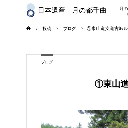
月の
日本遺産 月の都千曲
①東山道支道古峠ル
投稿
ブログ
ブログ
①東山