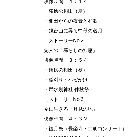
映像時間 ４：１４
・姨捨の棚田（夏）
・棚田からの夜景と和歌
・鏡台山に昇る中秋の名月
［ストーリーNo.2］
先人の「暮らしの知恵」
映像時間 ３：５４
・姨捨の棚田（秋）
・稲刈り・ハゼかけ
・武水別神社 仲秋祭
［ストーリーNo.3］
今に生きる「月見の地」
映像時間 ４：３２
・観月祭（長楽寺・二胡コンサート）