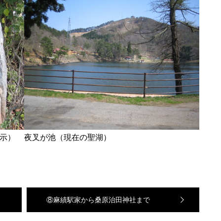
示）
夜叉が池（現在の聖湖）
⑧麻績駅家から桑原治田神社まで