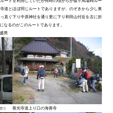
ルートを利用していたが何時の頃からか猿ヶ馬場峠ルー
光寺道とほぼ同じルートでありますが、のぞきから少し東
真っ直ぐ下り中原神社を通り更に下り和田山付近を左に折
になるのがこのルートであります。
盛男
か）
善光寺道上り口の海善寺