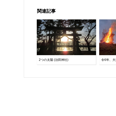
関連記事
2つの太陽 (治田神社)
令6年、