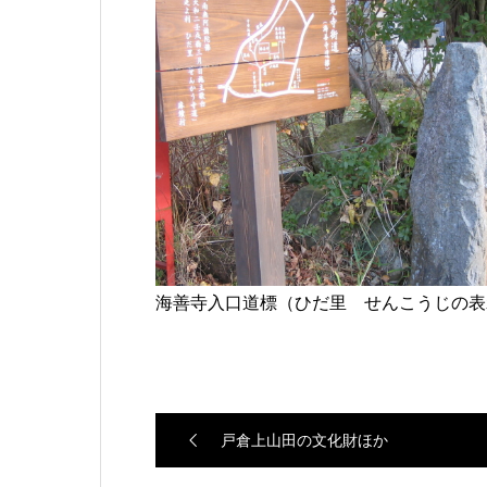
海善寺入口道標（ひだ里 せんこうじの表
戸倉上山田の文化財ほか