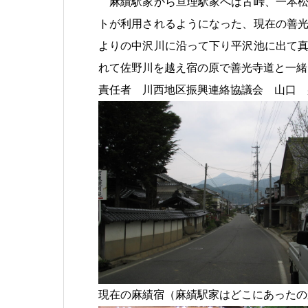
麻績駅家から亘理駅家へは古峠、一本松
トが利用されるようになった、現在の善
よりの中沢川に沿って下り平沢池に出て
れて佐野川を越え宿の原で善光寺道と一緒
責任者 川西地区振興連絡協議会 山口 
現在の麻績宿（麻績駅家はどこにあったの