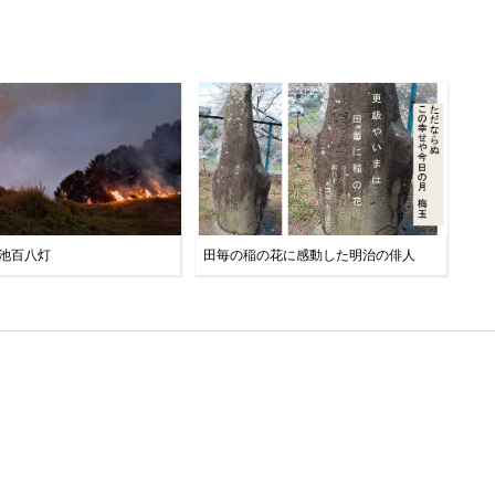
大池百八灯
田毎の稲の花に感動した明治の俳人