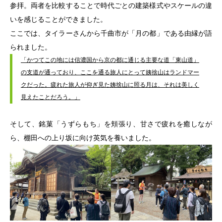
参拝。両者を比較することで時代ごとの建築様式やスケールの違
いを感じることができました。
ここでは、タイラーさんから千曲市が「月の都」である由縁が語
られました。
「かつてこの地には信濃国から京の都に通じる主要な道「東山道」
の支道が通っており、ここを通る旅人にとって姨捨山はランドマー
クだった。疲れた旅人が仰ぎ見た姨捨山に照る月は、それは美しく
見えたことだろう。」
そして、銘菓「うずらもち」を頬張り、甘さで疲れを癒しなが
ら、棚田への上り坂に向け英気を養いました。