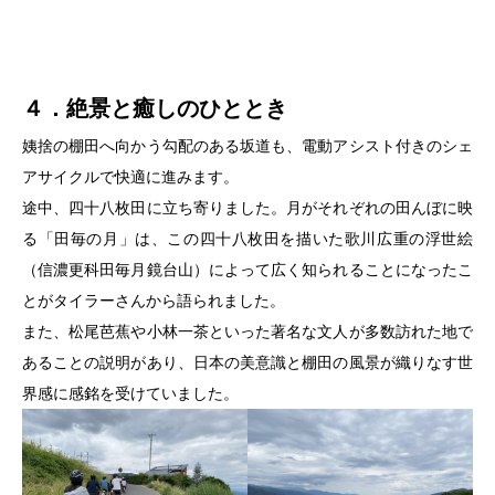
４．絶景と癒しのひととき
姨捨の棚田へ向かう勾配のある坂道も、電動アシスト付きのシェ
アサイクルで快適に進みます。
途中、四十八枚田に立ち寄りました。月がそれぞれの田んぼに映
る「田毎の月」は、この四十八枚田を描いた歌川広重の浮世絵
（信濃更科田毎月鏡台山）によって広く知られることになったこ
とがタイラーさんから語られました。
また、松尾芭蕉や小林一茶といった著名な文人が多数訪れた地で
あることの説明があり、日本の美意識と棚田の風景が織りなす世
界感に感銘を受けていました。