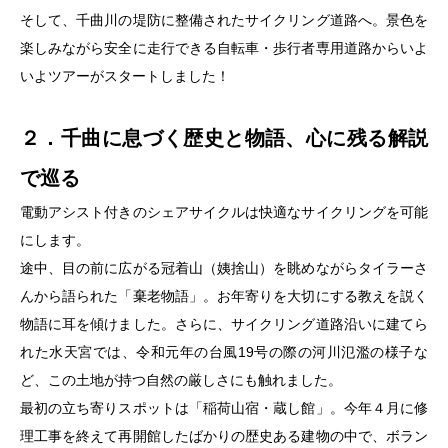
そして、千曲川の堤防に整備されたサイクリング道路へ。景色を
楽しみながら安全に走行できる自転車・歩行者専用道路からいよ
いよツアーがスタートしました！
２．千曲に息づく歴史と物語、心に残る解説
で巡る
電動アシスト付きのシェアサイクルは快適なサイクリングを可能
にします。
途中、目の前に広がる冠着山（姨捨山）を眺めながらタイラーさ
んから語られた「棄老物語」。お年寄りを大切にする教えを説く
物語に耳を傾けました。さらに、サイクリング道路沿いに建てら
れた水天宮では、令和元年の台風19号の際の河川氾濫の様子な
ど、この土地が持つ自然の厳しさにも触れました。
最初の立ち寄りスポットは「稲荷山宿・蔵し館」。今年４月に修
理工事を終えて再開館したばかりの歴史ある建物の中で、ボラン