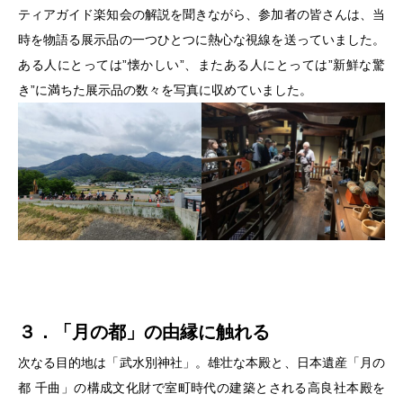
ティアガイド楽知会の解説を聞きながら、参加者の皆さんは、当
時を物語る展示品の一つひとつに熱心な視線を送っていました。
ある人にとっては”懐かしい”、またある人にとっては”新鮮な驚
き”に満ちた展示品の数々を写真に収めていました。
３．「月の都」の由縁に触れる
次なる目的地は「武水別神社」。雄壮な本殿と、日本遺産「月の
都 千曲」の構成文化財で室町時代の建築とされる高良社本殿を